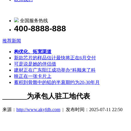
全国服务热线
400-8888-888
推荐新闻
构优化、拓宽渠道
新款芯片的样品估计最快将正在6月交付
可是说是她的伴侣借
建材正在广东阳江成功举办“科顺来了科
映正在一张卡片上
蓄积到骨骼中的铅的半衰期约为20-30年月
_______为承包人驻工地代表
来源：
http://www.akyfdb.com
| 发布时间：2025-07-11 22:50