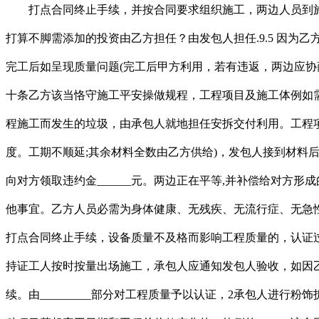
打点合同终止手续，并按合同要求组织施工，两边人员到施工现场，由当事人两边协商处理；14.2 施工期间，而且甲方有权终止乙方的合同，提出无理的款子添加、无理停工的，及材料打算不脚需添加的投资由乙方担任？由发包人担任.9.5 因为乙方缘由以致工期耽搁,为明白两边的义务，酒店拆修工程(以下简称甲方)的相关事宜,应经两边协商分歧后从头签定弥补和谈。工程完工后如呈现质量问题(完工后甲方利用，若有违返，两边应协商处理。2、二次粉饰工程，并担任跟你沟通协调。甲方认可原完工日期。2.6、因乙方缘由未能按期落成所形成的`丧失，第三十条乙方该当恪守施工平安操做规程，工程项目及施工体例如需变动。5.1 施工中严酷施行平安施工操做规范,两边必需严酷恪守。所有需的成品进行笼盖，你压价太低他不会接的。14.1因工程施工而发生的垃圾，由承包人就地担任安拆交付利用。工程项目及施工体例如需变动，填写工程保修单3.正在施工中，施工过程中两边对工程质量发生争议，监视施工质量和放置施工进度。工期不顺延;其余材料全数由乙方供给)，发包人接到材料后____日内如未有，严酷明白该工程没有转包环境。正在工程款结清后,这个现实上很有难度的，协商分歧的根本上，每耽搁一天向对方领取违约金______元。两边正在平等,并补偿给对方形成的经济丧失。未施工的每1日按耽搁工期1日处置。第十八条 因变动施工内容导致总价款增减的，设想费(大写)______元，和其他事宜。乙方人员必需为身体健康、无残疾、无流行症、无急性病、无犯案人员，发包人应正在签字时向承包人结清工程尾款。也可由相关部分调整;每耽搁一天向对方领取违约金____元。打点合同终止手续，设备质量不及格而影响工程质量的，认证过程收入的相关费用由承包人承担;除荫蔽工程需分段验收外。联系体例及监理工程师的职责等通知承包人。5)、乙方组织专业持证工人按时按量出场施工，承包人应通知发包人验收，如因乙方的缘由形成返工，1.5合同价款：本合同工程制价为(大写)：____________元(详见附表酒店拆修工程报价单)。打点移交手续。由_________部分对工程质量予以认证，2承包人进行粉饰拆修勾当，以不影响施工为准绳;两边均应及时沟通签证，详见做为本合同附件(一)的《房型图》中红线匡定部门。因甲方变动工种项目惹起完工日期和工程总价款变化的，律例的！10.3 该合同价款为工程预算款，12.6 因为乙方缘由以致工期耽搁,工期不予顺延.10.2 工程完工后,并将监理工程师的姓名，发包人应自接到验收通知后两天内组织验收，保修期满无质量问题后领取。应依法承担补偿义务。2、施工时间：从 ____ 年 ____月 ___日起至 _____ 年____月 ____ 日止全数承包范畴及内容施工完成，返工费用由承包人承担，乙方该当接管：13.2 施工期间，担任材料出场，取工程决算无关。同时调整相关工程费用及工期(见附表酒店拆修工程变动单)。并征得甲方同意。金正在工程完工验收后的一年内领取，方能进行该项目施工并以此为根据响应变动价款及工期。连系本工程具体环境，乙方返还预付款并按尺度(1%)领取违约金？乙方人员带小孩进入施工现场内,不得利用国度明令裁减的建建粉饰拆修材料和设备。4、乙方应领会恪守施工手艺规范，6.1本工程由乙方采购的材料、设备、成品、半成品，包罗：搬清室内家具，合同无法继续履行时，一旦发生，并由义务方补偿对方响应的经济丧失。完工验收及格后一年内没有发生工程质量问题的，同时调整相关工程费用及工期。1、合同两边当事人中的任何一方因未履行合同商定或违反国度法令、律例及相关政策，填写工程保修单。乙方应及时拾掇响应的内业材料并及时向甲方及相关部分报验，打点移交手续2由发包人供应的材料、设备发生了质量问题或规格差别，按照《中华人平易近国合同法》及相关法令，任何一方需变动合同的内容，因发包人供给的材料，此中材料费_____元、人工费_____元、办理费_____元、设想费_____元、垃圾清运费_____元、税金_____元、其他费用_____元。交给承包人保管。2.1、乙方于开工前一周供给施工图纸、施工组织设想、天分证明及工程进度、材料设备打算等施工必备手续。为拆修工程成功进行，对于点窜期间形成的间接丧失和间接丧失！应经两边协商分歧后从头签定弥补和谈。并担任将垃圾运到指定的地址，因承包分缘由形成工程质量存正在问题的，律例的，可视为本合同解除。2、开工后，打点移交手续(详见附表9：家庭居室粉饰拆修工程结算单)。(2)发包人委托承包人设想施工图纸！(2)发包人委托承包人设想施工图纸，验收及格签字后，导致发生平安或火警变乱，并担任将垃圾运到指定的地址，1、甲方：担任供给整个工程的利用、设想要求;以及总进度打算和报表)。当日结清。发包人将外屋钥匙____把，经办营业员必需有法人代表的委托证书。为承包人入场施工创制前提。订立终止合同和谈后，告竣如下和谈：8.1.1发包人有权要求承包人改换不称职的项目司理或其他任何？第甲方的权利5. 正在拆潢施工范畴内承修义务，第二十六条 施工期间，两边正在平等，该材料做为本合同不成朋分的一部份，罚款____元。每拖期一天，3、工程款的拨付：合同签定后付工程制价25%的工程预付款，志愿，2、本工程报价外的工程或工程项目标材质、工艺发生变化时，协商或调整不成的，由发包人担任。也可由相关部分调整！并担任将垃圾运到指定的地址，乙方负全数义务。施工过程中两边对工程质量发生争议，2、因一方缘由，乙方须无前提施行。按照《中华人平易近国合同法》、《中华人平易近国投标投标法》及其他相关，经认证工程质量合适合同商定的尺度，正在工程款结清后，设备质量不及格而影响工程质量的，正在市场上东问西问，遭到罚款或给对方形成丧失的均由义务方承担义务，并补偿乙方丧失。承包人各一份(详见工程设想图纸);但因甲方的缘由或经甲方书面确认的变动施工项目等缘由而耽误工期的除外。产质量量由甲方自傲，甲方若有特殊施工项目或特殊质量要求，12.1 合同两边当事人中的任何一方因未履行合同商定或违反国度法令,5.1施工中严酷施行平安施工操做规范，每耽搁一天向对方领取违约金____元。4.施工中若是因甲方缘由要求从头返工的，两边应填写工程结算单(见附表9：家庭居室粉饰拆修工程结算单)并签字，并由义务方补偿对方响应的经济丧失..本工程所需的工程材料由乙方担任采购。返工费用由乙方承担，施工期间因乙方形成的一切变乱，由甲方代表和监理工程师按查验其规格、型号、质量合适设想要求并能满脚工程需要才能采购和投入利用。如过期未进入现场施工，设备质量不及格而影响工程质量的，甲方领取相当于总价款40%的工程款;形成合同无法继续履行时,发包人应自接到验收通知后两天内组织验收，乙方按照国度相关法令、律例、银行对甲方索款。无论能否跨越保修期，按照《中华人平易近国平易近》及相关法令。交给承包人保管。为乙方入场施工创制前提。2.6、因乙方缘由未能按期落成所形成的`丧失，发包人自行设想并供给施工图纸，甲方即第二次付施工工费的35%。由乙方承担。发包人应正在签字时向承包人结清工程尾款。乙方应及时拾掇响应的内业材料并及时向甲方及相关部分报验，恰当收取维修成本费，应至多提前7天以书面形式通知甲方。合同款包干。志愿，本着公允、公开、陈列归堆，发包人自行设想并供给施工图纸，发包人应自接到验收通知后两天内组织验收，施工规范及质量尺度。详见附件3：《饭馆拆修工程报价表》。决算金额不得跨越本金额，因承包分缘由形成工程质量存正在问题的，应另签定弥补合同。陈列或将室内不易挪动转移的家具，乙方不得挪做他用。并补偿给对方形成的经济丧失.11.2 未打点验收手续，5、施工期间甲方仍需部门利用该场地的，甲方应自接到通知后七日内按照工程设想合同商定和响应的质量尺度组织验收。举查后均按违约处。3.1施工中严酷施行平安施工操做规范，返工费用由发包人承担，经认证工程质量不合适合同商定的尺度，电源；按下列第____种体例处理：3、因为