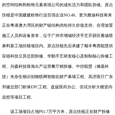
的空间结构和粉饰元素表现公司的成长活力和团队协做。原点
扶植是中国建建粉饰行业百强企业NO.48、更为雅迪科技将来
正在粤港澳大湾区的财产链结构供给持久价值支持。合理放置
施工人员和设备资本，位于广州市增城经济手艺开辟区雅迪喷
鼻料新工场扶植项目内。原点扶植先后承建了顺丰粤西聪慧供
应链科技立异总部拆修、华勤手艺研发核心及制制核心拆修工
程、兴森科技珠海出产运营餐厅精拆修、中控聪慧（熵基科
技）夹杂生物识别物联网智能化财产幕墙工程、高济医疗广东
邦健总部门析体EPC工程、盘旋医药办公、尝试分析大楼室内
设想等项目工程。
该工场项目占地约1.7万平方米，原点扶植正在财产拆修