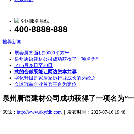
全国服务热线
400-8888-888
推荐新闻
展会展览面积20000平方米
泉州唐语建材公司成功获得了一项名为“
5年5月28日至30日
式的合做既能让两边资本共享
字化升级是家居家拆行业成长的必经之
会以冠军企业首秀平台为定位
泉州唐语建材公司成功获得了一项名为“
来源：
http://www.akyfdb.com
| 发布时间：2025-07-16 19:48