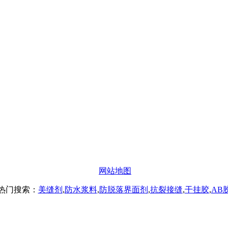
办公
#楼8层17商务
网站地图
热门搜索：
美缝剂
,
防水浆料
,
防脱落界面剂
,
抗裂接缝
,
干挂胶
,
AB