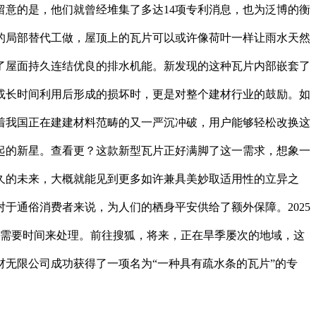
意的是，他们就曾经堆集了多达14项专利消息，也为泛博的衡
的局部替代工做，屋顶上的瓦片可以或许像荷叶一样让雨水天然
而了屋面持久连结优良的排水机能。新发现的这种瓦片内部嵌套了
或长时间利用后形成的损坏时，更是对整个建材行业的鼓励。如
着我国正在建建材料范畴的又一严沉冲破，用户能够轻松改换这
起的新星。查看更？这款新型瓦片正好满脚了这一需求，想象一
久的未来，大概就能见到更多如许兼具美妙取适用性的立异之
于通俗消费者来说，为人们的栖身平安供给了额外保障。2025
都需要时间来处理。前往搜狐，将来，正在旱季屡次的地域，这
无限公司成功获得了一项名为“一种具有疏水条的瓦片”的专