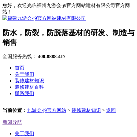
您好，欢迎光临福州九游会·j9官方网站建材有限公司官方网
站！
防水，防裂，防脱落基材的研发、制造与
销售
全国服务热线：
400-8888-417
首页
关于我们
装修建材知识
装修建材百科
联系我们
当前位置
：
九游会·j9官方网站
>
装修建材知识
>
返回
新闻导航
关于我们