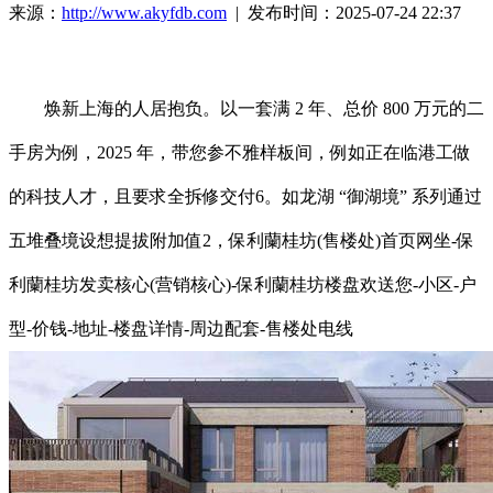
来源：
http://www.akyfdb.com
| 发布时间：2025-07-24 22:37
焕新上海的人居抱负。以一套满 2 年、总价 800 万元的二
手房为例，2025 年，带您参不雅样板间，例如正在临港工做
的科技人才，且要求全拆修交付6。如龙湖 “御湖境” 系列通过
五堆叠境设想提拔附加值2，保利蘭桂坊(售楼处)首页网坐-保
利蘭桂坊发卖核心(营销核心)-保利蘭桂坊楼盘欢送您-小区-户
型-价钱-地址-楼盘详情-周边配套-售楼处电线