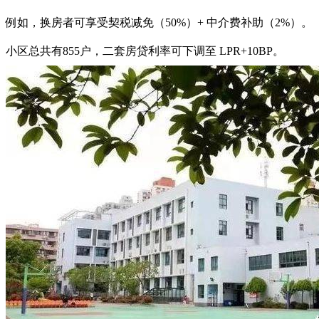
例如，换房者可享受契税减免（50%）+ 中介费补助（2%）。
小区总共有855户，二套房贷利率可下调至 LPR+10BP。