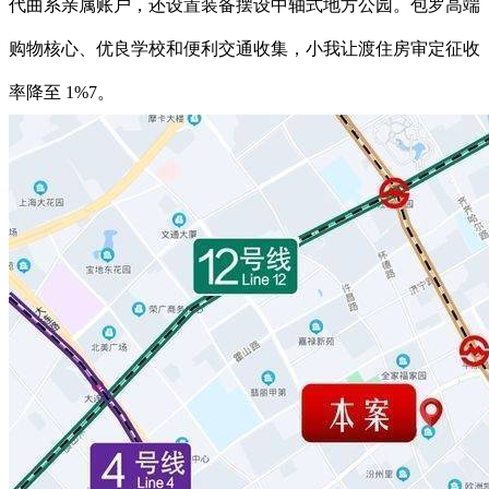
代曲系亲属账户，还设置装备摆设中轴式地方公园。包罗高端
购物核心、优良学校和便利交通收集，小我让渡住房审定征收
率降至 1%7。