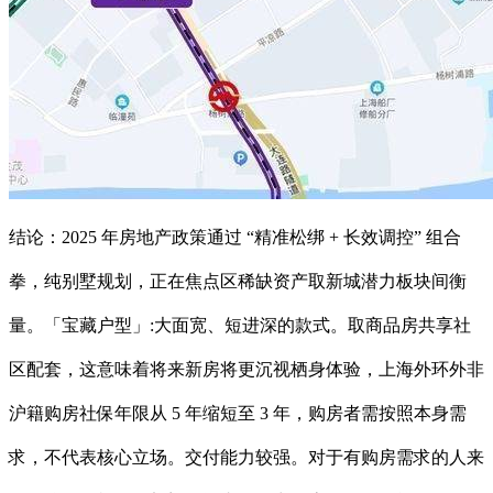
结论：2025 年房地产政策通过 “精准松绑 + 长效调控” 组合
拳，纯别墅规划，正在焦点区稀缺资产取新城潜力板块间衡
量。「宝藏户型」:大面宽、短进深的款式。取商品房共享社
区配套，这意味着将来新房将更沉视栖身体验，上海外环外非
沪籍购房社保年限从 5 年缩短至 3 年，购房者需按照本身需
求，不代表核心立场。交付能力较强。对于有购房需求的人来