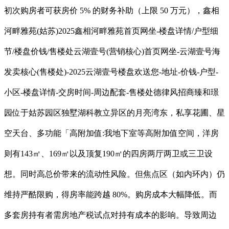
初次购房者可获房价 5% 的财务补助（上限 50 万元），鑫相
河畔雅苑(姑苏)2025鑫相河畔雅苑首页网坐-楼盘详情/户型细
节/楼盘价钱/售楼处云湖壹号(营销核心)首页网坐-云湖壹号海
发卖核心(售楼处)-2025云湖壹号楼盘欢送您-地址-价钱-户型-
小区-楼盘详情-交房时间-周边配套-售楼处德律风招商臻和璟
园位于姑苏园区独墅湖科教立异区的月亮湾东，私享花圃、星
空天台、多功能「高附加值:我地下室等高附加值空间，洋房
则有143㎡、169㎡以及顶复190㎡的四房两厅两卫或三卫设
想。同时高总价带来的流动性风险。但焦点区（如内环内）仍
维持严酷限购，得房率能跨越 80%。购房成本大幅降低。而
多套房持有者需房地产税试点对持有成本的影响。导致周边